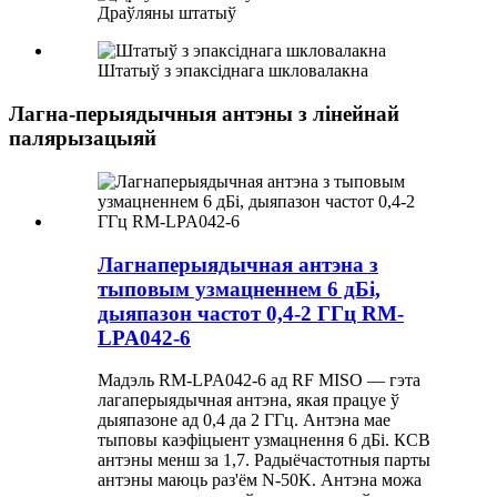
Драўляны штатыў
Штатыў з эпаксіднага шкловалакна
Лагна-перыядычныя антэны з лінейнай
палярызацыяй
Лагнаперыядычная антэна з
тыповым узмацненнем 6 дБі,
дыяпазон частот 0,4-2 ГГц RM-
LPA042-6
Мадэль RM-LPA042-6 ад RF MISO — гэта
лагаперыядычная антэна, якая працуе ў
дыяпазоне ад 0,4 да 2 ГГц. Антэна мае
тыповы каэфіцыент узмацнення 6 дБі. КСВ
антэны менш за 1,7. Радыёчастотныя парты
антэны маюць раз'ём N-50K. Антэна можа