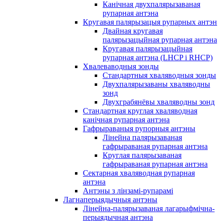
Канічная двухпалярызаваная
рупарная антэна
Кругавая палярызацыя рупарных антэн
Двайная кругавая
палярызацыйная рупарная антэна
Кругавая палярызацыйная
рупарная антэна (LHCP і RHCP)
Хвалеваводныя зонды
Стандартныя хваляводныя зонды
Двухпалярызаваны хваляводны
зонд
Двухграбянёвы хваляводны зонд
Стандартная круглая хваляводная
канічная рупарная антэна
Гафрыраваныя рупорныя антэны
Лінейна палярызаваная
гафрыраваная рупарная антэна
Круглая палярызаваная
гафрыраваная рупарная антэна
Сектарная хваляводная рупарная
антэна
Антэны з лінзамі-рупарамі
Лагнаперыядычныя антэны
Лінейна-палярызаваная лагарыфмічна-
перыядычная антэна