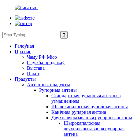
Галоўная
Пра нас
Чаму РФ Місо
Служба продажаў
Выстава
Пакет
Прадукты
Антэнныя прадукты
Рупорныя антэны
Стандартныя рупарныя антэны з
узмацненнем
Шырокапалосныя рупорныя антэны
Канічная рупарная антэна
Двухпалярызаваныя рупарныя антэны
Шырокапалосная
двухпалярызаваная рупарная
антэна