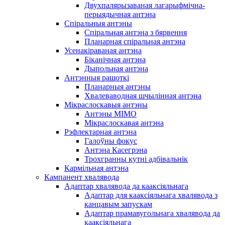
Двухпалярызаваная лагарыфмічна-
перыядычная антэна
Спіральныя антэны
Спіральная антэна з бярвення
Планарная спіральная антэна
Усенакіраваная антэна
Біканічная антэна
Дыпольная антэна
Антэнныя рашоткі
Планарныя антэны
Хвалеваводная шчылінная антэна
Мікраслоскавыя антэны
Антэны MIMO
Мікраслоскавая антэна
Рэфлектарная антэна
Галоўны фокус
Антэна Касегрэна
Трохгранны кутні адбівальнік
Кармільная антэна
Кампанент хвалявода
Адаптар хвалявода да кааксіяльнага
Адаптар для кааксіяльнага хвалявода з
канцавым запускам
Адаптар прамавугольнага хвалявода да
кааксіяльнага