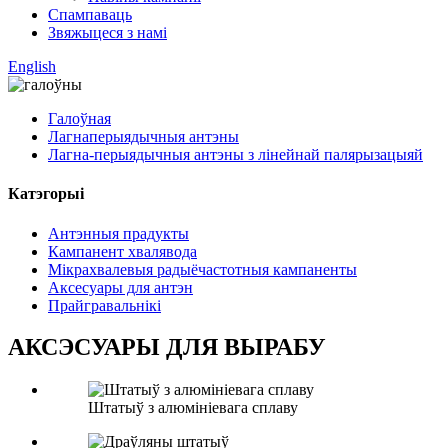
Спампаваць
Звяжыцеся з намі
English
Галоўная
Лагнаперыядычныя антэны
Лагна-перыядычныя антэны з лінейнай палярызацыяй
Катэгорыі
Антэнныя прадукты
Кампанент хвалявода
Мікрахвалевыя радыёчастотныя кампаненты
Аксесуары для антэн
Прайгравальнікі
АКСЭСУАРЫ ДЛЯ ВЫРАБУ
Штатыў з алюмініевага сплаву