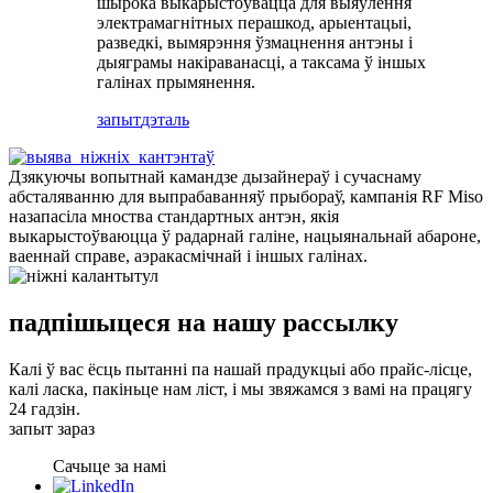
шырока выкарыстоўвацца для выяўлення
электрамагнітных перашкод, арыентацыі,
разведкі, вымярэння ўзмацнення антэны і
дыяграмы накіраванасці, а таксама ў іншых
галінах прымянення.
запыт
дэталь
Дзякуючы вопытнай камандзе дызайнераў і сучаснаму
абсталяванню для выпрабаванняў прыбораў, кампанія RF Miso
назапасіла мноства стандартных антэн, якія
выкарыстоўваюцца ў радарнай галіне, нацыянальнай абароне,
ваеннай справе, аэракасмічнай і іншых галінах.
падпішыцеся на нашу рассылку
Калі ў вас ёсць пытанні па нашай прадукцыі або прайс-лісце,
калі ласка, пакіньце нам ліст, і мы звяжамся з вамі на працягу
24 гадзін.
запыт зараз
Сачыце за намі