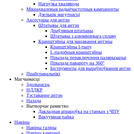
Нагрузка хвалявода
Мікрахвалевыя радыёчастотныя кампаненты
Дзельнік магутнасці
Аксесуары для антэн
Штатывы для антэн
Драўляныя штатывы
Штатывы з алюмініевага сплаву
Кранштэйны для мацавання антэны
Кранштэйны I-тыпу
L-падобныя кранштэйны
Прылада пераключэння палярызацыі
Прылада павароту на 360°
Інструменты для выраўноўвання антэн
Прайгравальнікі
Магчымасці
Здольнасць
НДДКР
Тэставанне антэн
Налада
Вытворчае рамяство
Дакладная апрацоўка на станках з ЧПУ
Вакуумная пайка
Навіны
Навіны галіны
Навіны кампаніі