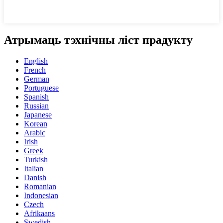
Атрымаць тэхнічны ліст прадукту
English
French
German
Portuguese
Spanish
Russian
Japanese
Korean
Arabic
Irish
Greek
Turkish
Italian
Danish
Romanian
Indonesian
Czech
Afrikaans
Swedish