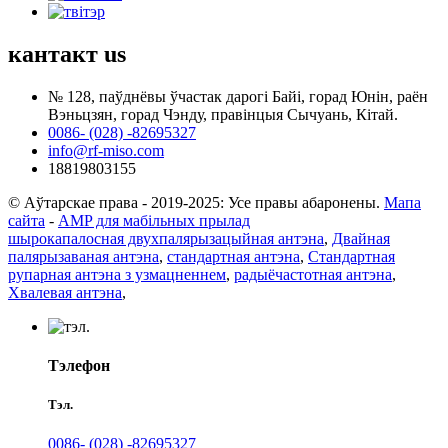
кантакт
us
№ 128, паўднёвы ўчастак дарогі Байі, горад Юнін, раён
Вэньцзян, горад Чэнду, правінцыя Сычуань, Кітай.
0086- (028) -82695327
info@rf-miso.com
18819803155
© Аўтарскае права - 2019-2025: Усе правы абаронены.
Мапа
сайта
-
AMP для мабільных прылад
шырокапалосная двухпалярызацыйная антэна
,
Двайная
палярызаваная антэна
,
стандартная антэна
,
Стандартная
рупарная антэна з узмацненнем
,
радыёчастотная антэна
,
Хвалевая антэна
,
Тэлефон
Тэл.
0086- (028) -82695327