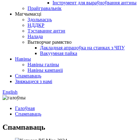
Інструмент для выраўноўвання антэны
Прайгравальнік
Магчымасці
Здольнасць
НДДКР
Тэставанне антэн
Налада
Вытворчае рамяство
Дакладная апрацоўка на станках з ЧПУ
Вакуумная пайка
Навіны
Навіны галіны
Навіны кампаніі
Спампаваць
Звяжыцеся з намі
English
Галоўная
Спампаваць
Спампаваць