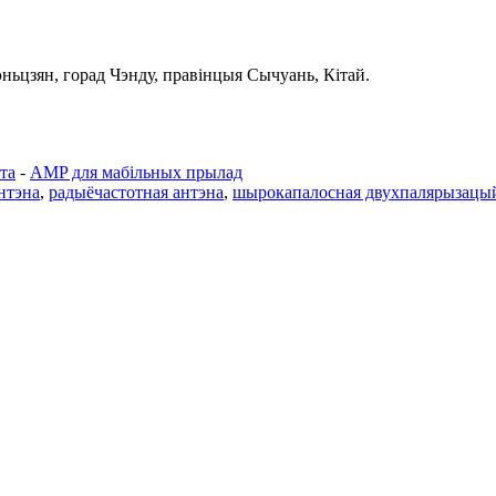
эньцзян, горад Чэнду, правінцыя Сычуань, Кітай.
та
-
AMP для мабільных прылад
нтэна
,
радыёчастотная антэна
,
шырокапалосная двухпалярызацый