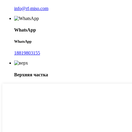
info@rf-miso.com
WhatsApp
WhatsApp
18819803155
Верхняя частка