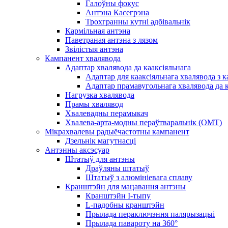
Галоўны фокус
Антэна Касегрэна
Трохгранны кутні адбівальнік
Кармільная антэна
Паветраная антэна з лязом
Звілістыя антэна
Кампанент хвалявода
Адаптар хвалявода да кааксіяльнага
Адаптар для кааксіяльнага хвалявода з 
Адаптар прамавугольнага хвалявода да к
Нагрузка хвалявода
Прамы хвалявод
Хвалевадны перамыкач
Хвалева-арта-модны пераўтваральнік (OMT)
Мікрахвалевы радыёчастотны кампанент
Дзельнік магутнасці
Антэнны аксэсуар
Штатыў для антэны
Драўляны штатыў
Штатыў з алюмініевага сплаву
Кранштэйн для мацавання антэны
Кранштэйн I-тыпу
L-падобны кранштэйн
Прылада пераключэння палярызацыі
Прылада павароту на 360°