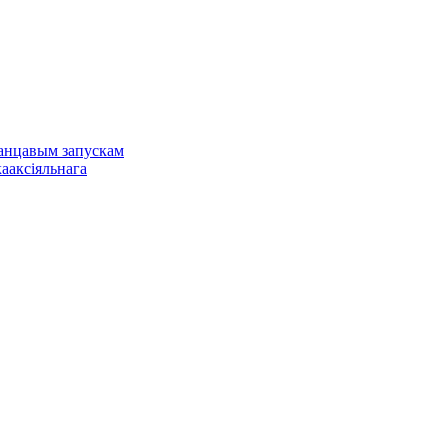
канцавым запускам
ааксіяльнага