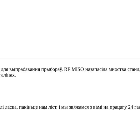
для выпрабавання прыбораў, RF MISO назапасіла мноства станда
галінах.
і ласка, пакіньце нам ліст, і мы звяжамся з вамі на працягу 24 гад