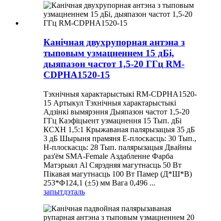
Канічная двухрупорная антэна з
тыповым узмацненнем 15 дБі,
дыяпазон частот 1,5-20 ГГц RM-
CDPHA1520-15
Тэхнічныя характарыстыкі RM-CDPHA1520-
15 Артыкул Тэхнічныя характарыстыкі
Адзінкі вымярэння Дыяпазон частот 1,5-20
ГГц Каэфіцыент узмацнення 15 Тып. дБі
КСХН 1,5:1 Крыжаваная палярызацыя 35 дБ
3 дБ Шырыня прамяня E-плоскасць: 30 Тып.,
H-плоскасць: 28 Тып. палярызацыя Двайны
раз'ём SMA-Female Аздабленне Фарба
Матэрыял Al Сярэдняя магутнасць 50 Вт
Пікавая магутнасць 100 Вт Памер (Д*Ш*В)
253*Φ124,1 (±5) мм Вага 0,496 ...
запыт
дэталь