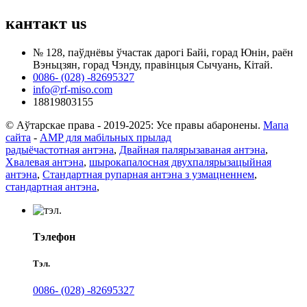
кантакт
us
№ 128, паўднёвы ўчастак дарогі Байі, горад Юнін, раён
Вэньцзян, горад Чэнду, правінцыя Сычуань, Кітай.
0086- (028) -82695327
info@rf-miso.com
18819803155
© Аўтарскае права - 2019-2025: Усе правы абаронены.
Мапа
сайта
-
AMP для мабільных прылад
радыёчастотная антэна
,
Двайная палярызаваная антэна
,
Хвалевая антэна
,
шырокапалосная двухпалярызацыйная
антэна
,
Стандартная рупарная антэна з узмацненнем
,
стандартная антэна
,
Тэлефон
Тэл.
0086- (028) -82695327