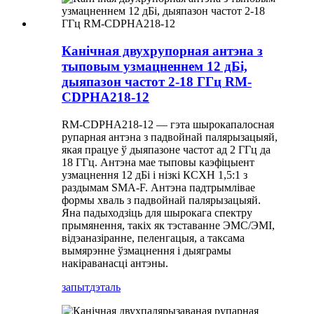
Канічная двухрупорная антэна з
тыповым узмацненнем 12 дБі,
дыяпазон частот 2-18 ГГц RM-
CDPHA218-12
RM-CDPHA218-12 — гэта шырокапалосная
рупарная антэна з падвойнай палярызацыяй,
якая працуе ў дыяпазоне частот ад 2 ГГц да
18 ГГц. Антэна мае тыповы каэфіцыент
узмацнення 12 дБі і нізкі КСХН 1,5:1 з
раздымам SMA-F. Антэна падтрымлівае
формы хваль з падвойнай палярызацыяй.
Яна падыходзіць для шырокага спектру
прымянення, такіх як тэставанне ЭМС/ЭМІ,
відэаназіранне, пеленгацыя, а таксама
вымярэнне ўзмацнення і дыяграмы
накіраванасці антэны.
запыт
дэталь