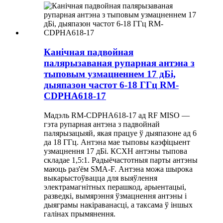
Канічная падвойная
палярызаваная рупарная антэна з
тыповым узмацненнем 17 дБі,
дыяпазон частот 6-18 ГГц RM-
CDPHA618-17
Мадэль RM-CDPHA618-17 ад RF MISO —
гэта рупарная антэна з падвойнай
палярызацыяй, якая працуе ў дыяпазоне ад 6
да 18 ГГц. Антэна мае тыповы каэфіцыент
узмацнення 17 дБі. КСХН антэны тыпова
складае 1,5:1. Радыёчастотныя парты антэны
маюць раз'ём SMA-F. Антэна можа шырока
выкарыстоўвацца для выяўлення
электрамагнітных перашкод, арыентацыі,
разведкі, вымярэння ўзмацнення антэны і
дыяграмы накіраванасці, а таксама ў іншых
галінах прымянення.