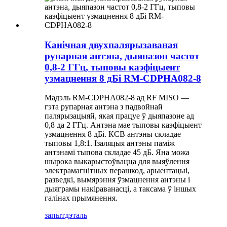
Канічная двухпалярызаваная
рупарная антэна, дыяпазон частот
0,8-2 ГГц, тыповы каэфіцыент
узмацнення 8 дБі RM-CDPHA082-8
Мадэль RM-CDPHA082-8 ад RF MISO —
гэта рупарная антэна з падвойнай
палярызацыяй, якая працуе ў дыяпазоне ад
0,8 да 2 ГГц. Антэна мае тыповы каэфіцыент
узмацнення 8 дБі. КСВ антэны складае
тыповы 1,8:1. Ізаляцыя антэны паміж
антэнамі тыпова складае 45 дБ. Яна можа
шырока выкарыстоўвацца для выяўлення
электрамагнітных перашкод, арыентацыі,
разведкі, вымярэння ўзмацнення антэны і
дыяграмы накіраванасці, а таксама ў іншых
галінах прымянення.
запыт
дэталь