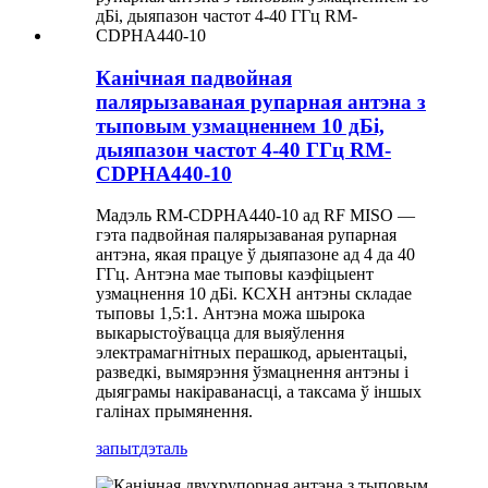
Канічная падвойная
палярызаваная рупарная антэна з
тыповым узмацненнем 10 дБі,
дыяпазон частот 4-40 ГГц RM-
CDPHA440-10
Мадэль RM-CDPHA440-10 ад RF MISO —
гэта падвойная палярызаваная рупарная
антэна, якая працуе ў дыяпазоне ад 4 да 40
ГГц. Антэна мае тыповы каэфіцыент
узмацнення 10 дБі. КСХН антэны складае
тыповы 1,5:1. Антэна можа шырока
выкарыстоўвацца для выяўлення
электрамагнітных перашкод, арыентацыі,
разведкі, вымярэння ўзмацнення антэны і
дыяграмы накіраванасці, а таксама ў іншых
галінах прымянення.
запыт
дэталь