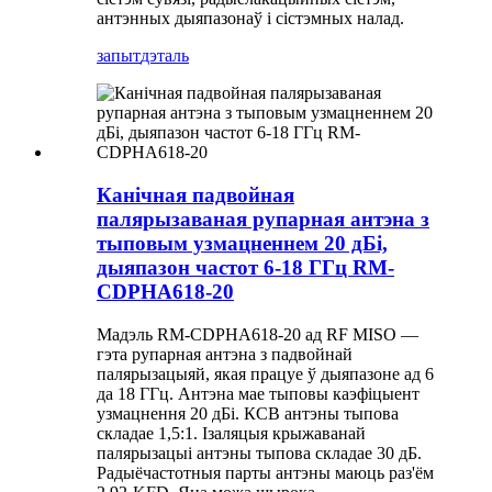
антэнных дыяпазонаў і сістэмных налад.
запыт
дэталь
Канічная падвойная
палярызаваная рупарная антэна з
тыповым узмацненнем 20 дБі,
дыяпазон частот 6-18 ГГц RM-
CDPHA618-20
Мадэль RM-CDPHA618-20 ад RF MISO —
гэта рупарная антэна з падвойнай
палярызацыяй, якая працуе ў дыяпазоне ад 6
да 18 ГГц. Антэна мае тыповы каэфіцыент
узмацнення 20 дБі. КСВ антэны тыпова
складае 1,5:1. Ізаляцыя крыжаванай
палярызацыі антэны тыпова складае 30 дБ.
Радыёчастотныя парты антэны маюць раз'ём