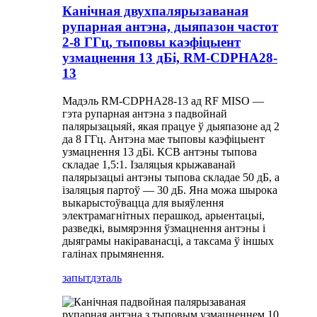
Канічная двухпалярызаваная
рупарная антэна, дыяпазон частот
2-8 ГГц, тыповы каэфіцыент
узмацнення 13 дБі, RM-CDPHA28-
13
Мадэль RM-CDPHA28-13 ад RF MISO —
гэта рупарная антэна з падвойнай
палярызацыяй, якая працуе ў дыяпазоне ад 2
да 8 ГГц. Антэна мае тыповы каэфіцыент
узмацнення 13 дБі. КСВ антэны тыпова
складае 1,5:1. Ізаляцыя крыжаванай
палярызацыі антэны тыпова складае 50 дБ, а
ізаляцыя партоў — 30 дБ. Яна можа шырока
выкарыстоўвацца для выяўлення
электрамагнітных перашкод, арыентацыі,
разведкі, вымярэння ўзмацнення антэны і
дыяграмы накіраванасці, а таксама ў іншых
галінах прымянення.
запыт
дэталь