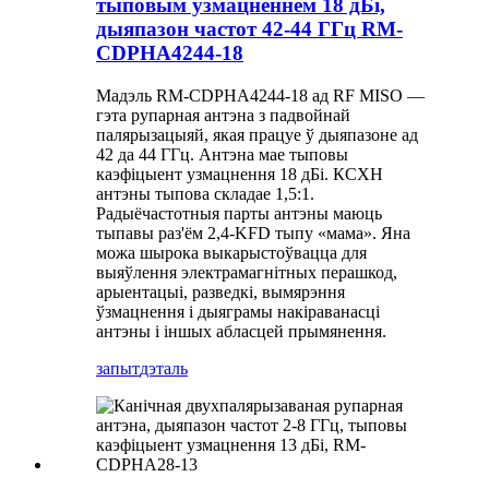
тыповым узмацненнем 18 дБі,
дыяпазон частот 42-44 ГГц RM-
CDPHA4244-18
Мадэль RM-CDPHA4244-18 ад RF MISO —
гэта рупарная антэна з падвойнай
палярызацыяй, якая працуе ў дыяпазоне ад
42 да 44 ГГц. Антэна мае тыповы
каэфіцыент узмацнення 18 дБі. КСХН
антэны тыпова складае 1,5:1.
Радыёчастотныя парты антэны маюць
тыпавы раз'ём 2,4-KFD тыпу «мама». Яна
можа шырока выкарыстоўвацца для
выяўлення электрамагнітных перашкод,
арыентацыі, разведкі, вымярэння
ўзмацнення і дыяграмы накіраванасці
антэны і іншых абласцей прымянення.
запыт
дэталь