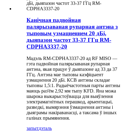
Канічная падвойная
палярызаваная рупарная антэна з
тыповым узмацненнем 20 дБі,
дыяпазон частот 33-37 ГГц RM-
CDPHA3337-20
Мадэль RM-CDPHA3337-20 ад RF MISO —
гэта падвойная палярызаваная рупарная
антэна, якая працуе ў дыяпазоне ад 33 да 37
ГГц. Антэна мае тыповы каэфіцыент
узмацнення 20 дБі. КСВ антэны складае
тыповы 1,5:1. Радыёчастотныя парты антэны
маюць раз'ём 2,92 мм тыпу KFD. Яна можа
шырока выкарыстоўвацца для выяўлення
электрамагнітных перашкод, арыентацыі,
разведкі, вымярэння ўзмацнення антэны і
дыяграмы накіраванасці, а таксама ў іншых
галінах прымянення.
запыт
дэталь