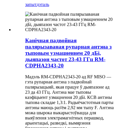
запыт
дэталь
Канічная падвойная
палярызаваная рупарная антэна з
тыповым узмацненнем 20 дБі,
дыяпазон частот 23-43 ГГц RM-
CDPHA2343-20
Мадэль RM-CDPHA2343-20 ад RF MISO —
гэта рупарная антэна з падвойнай
палярызацыяй, якая працуе ў дыяпазоне ад
23 да 43 ГГц. Антэна мае тыповы
каэфіцыент узмацнення 20 дБі. КСВ антэны
тыпова складае 1,3:1. Радыёчастотныя парты
антэны маюць раз'ём 2,92 мм тыпу F. Антэна
можа шырока выкарыстоўвацца для
выяўлення электрамагнітных перашкод,
арыентацыі, разведкі, вымярэння