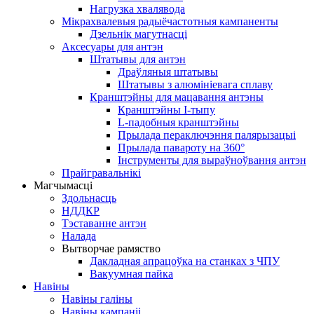
Нагрузка хвалявода
Мікрахвалевыя радыёчастотныя кампаненты
Дзельнік магутнасці
Аксесуары для антэн
Штатывы для антэн
Драўляныя штатывы
Штатывы з алюмініевага сплаву
Кранштэйны для мацавання антэны
Кранштэйны I-тыпу
L-падобныя кранштэйны
Прылада пераключэння палярызацыі
Прылада павароту на 360°
Інструменты для выраўноўвання антэн
Прайгравальнікі
Магчымасці
Здольнасць
НДДКР
Тэставанне антэн
Налада
Вытворчае рамяство
Дакладная апрацоўка на станках з ЧПУ
Вакуумная пайка
Навіны
Навіны галіны
Навіны кампаніі