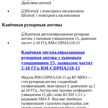
Драўляны штатыў
Штатыў з эпаксіднага шкловалакна
Канічныя рупарныя антэны
Канічная двухпалярызаваная
рупарная антэна з тыповым
узмацненнем 15, дыяпазон частот
2-18 ГГц RM-CDPHA218-15
Мадэль RM-CDPHA218-15 ад RF MISO —
гэта рупарная антэна з падвойнай
палярызацыяй, якая працуе ў дыяпазоне ад 2
да 18 ГГц. Антэна мае тыповы каэфіцыент
узмацнення 15 дБі і нізкі КСХН 1,5:1 з
раздымам SMA-F. Яна мае лінейную
палярызацыю і ідэальна падыходзіць для
сістэм сувязі, радыёлакацыйных сістэм,