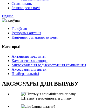
Спампаваць
Звяжыцеся з намі
English
Галоўная
Рупорныя антэны
Канічныя рупарныя антэны
Катэгорыі
Антэнныя прадукты
Кампанент хвалявода
Мікрахвалевыя радыёчастотныя кампаненты
Аксесуары для антэн
Прайгравальнікі
АКСЭСУАРЫ ДЛЯ ВЫРАБУ
Штатыў з алюмініевага сплаву