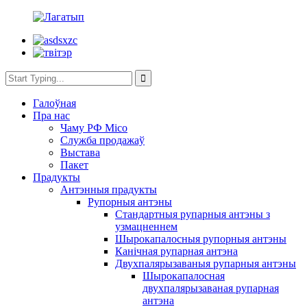
Галоўная
Пра нас
Чаму РФ Місо
Служба продажаў
Выстава
Пакет
Прадукты
Антэнныя прадукты
Рупорныя антэны
Стандартныя рупарныя антэны з
узмацненнем
Шырокапалосныя рупорныя антэны
Канічная рупарная антэна
Двухпалярызаваныя рупарныя антэны
Шырокапалосная
двухпалярызаваная рупарная
антэна