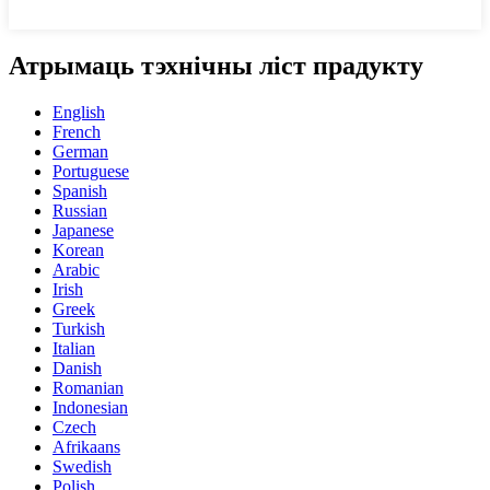
Атрымаць тэхнічны ліст прадукту
English
French
German
Portuguese
Spanish
Russian
Japanese
Korean
Arabic
Irish
Greek
Turkish
Italian
Danish
Romanian
Indonesian
Czech
Afrikaans
Swedish
Polish