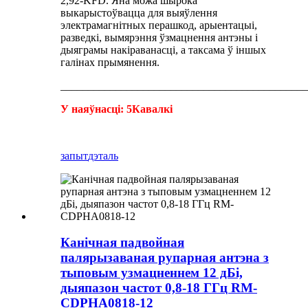
2,92-KFD. Яна можа шырока
выкарыстоўвацца для выяўлення
электрамагнітных перашкод, арыентацыі,
разведкі, вымярэння ўзмацнення антэны і
дыяграмы накіраванасці, а таксама ў іншых
галінах прымянення.
_____________________________________________
У наяўнасці: 5
Кавалкі
запыт
дэталь
Канічная падвойная
палярызаваная рупарная антэна з
тыповым узмацненнем 12 дБі,
дыяпазон частот 0,8-18 ГГц RM-
CDPHA0818-12