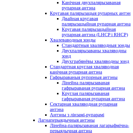
Канічная двухпалярызаваная
рупарная антэна
Кругавая палярызацыя рупарных антэн
Двайная кругавая
палярызацыйная рупарная антэна
Кругавая палярызацыйная
рупарная антэна (LHCP і RHCP)
Хвалеваводныя зонды
Стандартныя хваляводныя зонды
Двухпалярызаваны хваляводны
зонд
Двухграбянёвы хваляводны зонд
Стандартная круглая хваляводная
канічная рупарная антэна
Гафрыраваныя рупорныя антэны
Лінейна палярызаваная
гафрыраваная рупарная антэна
Круглая палярызаваная
гафрыраваная рупарная антэна
Сектарная хваляводная рупарная
антэна
Антэны з лінзамі-рупарамі
Лагнаперыядычныя антэны
Лінейна-палярызаваная лагарыфмічна-
перыядычная антэна