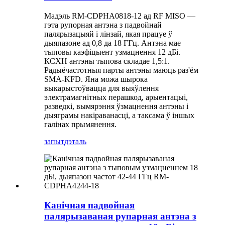
Мадэль RM-CDPHA0818-12 ад RF MISO —
гэта рупорная антэна з падвойнай
палярызацыяй і лінзай, якая працуе ў
дыяпазоне ад 0,8 да 18 ГГц. Антэна мае
тыповы каэфіцыент узмацнення 12 дБі.
КСХН антэны тыпова складае 1,5:1.
Радыёчастотныя парты антэны маюць раз'ём
SMA-KFD. Яна можа шырока
выкарыстоўвацца для выяўлення
электрамагнітных перашкод, арыентацыі,
разведкі, вымярэння ўзмацнення антэны і
дыяграмы накіраванасці, а таксама ў іншых
галінах прымянення.
запыт
дэталь
Канічная падвойная
палярызаваная рупарная антэна з