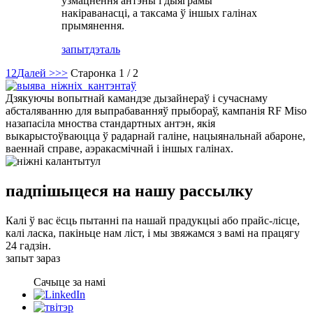
ўзмацнення антэны і дыяграмы
накіраванасці, а таксама ў іншых галінах
прымянення.
запыт
дэталь
1
2
Далей >
>>
Старонка 1 / 2
Дзякуючы вопытнай камандзе дызайнераў і сучаснаму
абсталяванню для выпрабаванняў прыбораў, кампанія RF Miso
назапасіла мноства стандартных антэн, якія
выкарыстоўваюцца ў радарнай галіне, нацыянальнай абароне,
ваеннай справе, аэракасмічнай і іншых галінах.
падпішыцеся на нашу рассылку
Калі ў вас ёсць пытанні па нашай прадукцыі або прайс-лісце,
калі ласка, пакіньце нам ліст, і мы звяжамся з вамі на працягу
24 гадзін.
запыт зараз
Сачыце за намі