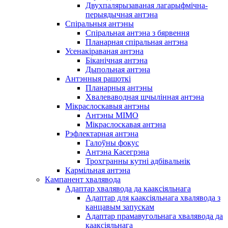
Двухпалярызаваная лагарыфмічна-
перыядычная антэна
Спіральныя антэны
Спіральная антэна з бярвення
Планарная спіральная антэна
Усенакіраваная антэна
Біканічная антэна
Дыпольная антэна
Антэнныя рашоткі
Планарныя антэны
Хвалеваводная шчылінная антэна
Мікраслоскавыя антэны
Антэны MIMO
Мікраслоскавая антэна
Рэфлектарная антэна
Галоўны фокус
Антэна Касегрэна
Трохгранны кутні адбівальнік
Кармільная антэна
Кампанент хвалявода
Адаптар хвалявода да кааксіяльнага
Адаптар для кааксіяльнага хвалявода з
канцавым запускам
Адаптар прамавугольнага хвалявода да
кааксіяльнага